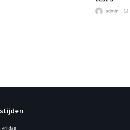
admin
feb 16, 202
stijden
vrijdag