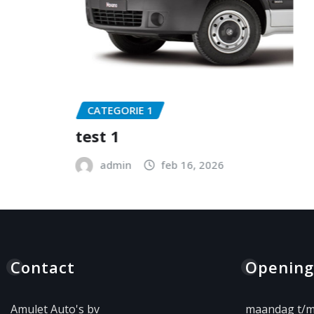
CATEGORIE 1
test 1
admin
feb 16, 2026
Contact
Opening
Amulet Auto's bv
maandag t/m 