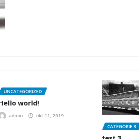
RIZED
rld!
okt 11, 2019
CATEGORIE 3
test 3